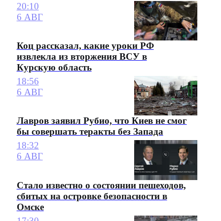
20:10
6 АВГ
Коц рассказал, какие уроки РФ
извлекла из вторжения ВСУ в
Курскую область
18:56
6 АВГ
Лавров заявил Рубио, что Киев не смог
бы совершать теракты без Запада
18:32
6 АВГ
Стало известно о состоянии пешеходов,
сбитых на островке безопасности в
Омске
17:30