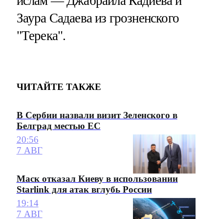
ислам — Джабраила Кадиева и
Заура Садаева из грозненского
"Терека".
ЧИТАЙТЕ ТАКЖЕ
В Сербии назвали визит Зеленского в
Белград местью ЕС
20:56
7 АВГ
Маск отказал Киеву в использовании
Starlink для атак вглубь России
19:14
7 АВГ