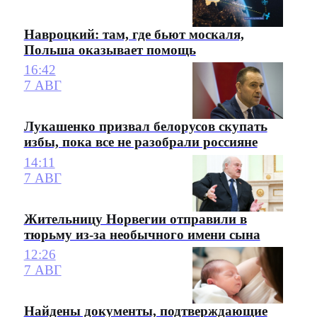
Навроцкий: там, где бьют москаля,
Польша оказывает помощь
16:42
7 АВГ
Лукашенко призвал белорусов скупать
избы, пока все не разобрали россияне
14:11
7 АВГ
Жительницу Норвегии отправили в
тюрьму из-за необычного имени сына
12:26
7 АВГ
Найдены документы, подтверждающие