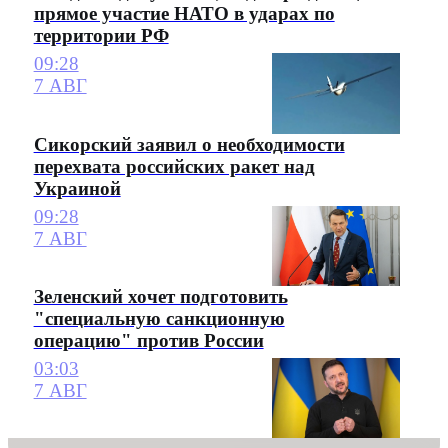
прямое участие НАТО в ударах по
территории РФ
09:28
7 АВГ
Сикорский заявил о необходимости
перехвата российских ракет над
Украиной
09:28
7 АВГ
Зеленский хочет подготовить
"специальную санкционную
операцию" против России
03:03
7 АВГ