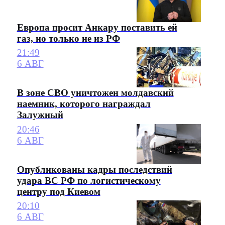
Европа просит Анкару поставить ей
газ, но только не из РФ
21:49
6 АВГ
В зоне СВО уничтожен молдавский
наемник, которого награждал
Залужный
20:46
6 АВГ
Опубликованы кадры последствий
удара ВС РФ по логистическому
центру под Киевом
20:10
6 АВГ