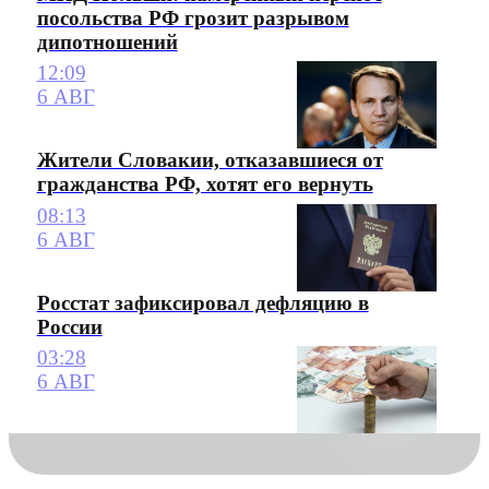
посольства РФ грозит разрывом
дипотношений
12:09
6 АВГ
Жители Словакии, отказавшиеся от
гражданства РФ, хотят его вернуть
08:13
6 АВГ
Росстат зафиксировал дефляцию в
России
03:28
6 АВГ