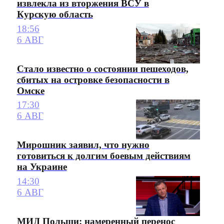
извлекла из вторжения ВСУ в
Курскую область
18:56
6 АВГ
Стало известно о состоянии пешеходов,
сбитых на островке безопасности в
Омске
17:30
6 АВГ
Мирошник заявил, что нужно
готовиться к долгим боевым действиям
на Украине
14:30
6 АВГ
МИД Польши: намеренный перенос