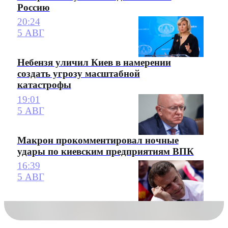
Россию
20:24
5 АВГ
Небензя уличил Киев в намерении
создать угрозу масштабной
катастрофы
19:01
5 АВГ
Макрон прокомментировал ночные
удары по киевским предприятиям ВПК
16:39
5 АВГ