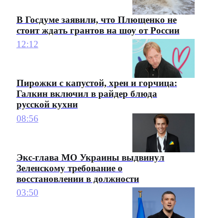
В Госдуме заявили, что Плющенко не
стоит ждать грантов на шоу от России
12:12
Пирожки с капустой, хрен и горчица:
Галкин включил в райдер блюда
русской кухни
08:56
Экс-глава МО Украины выдвинул
Зеленскому требование о
восстановлении в должности
03:50