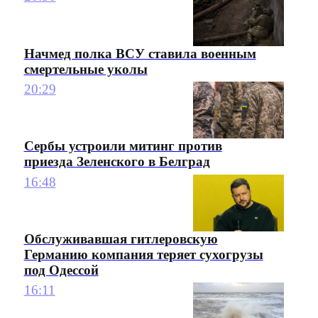
Начмед полка ВСУ ставила военным
смертельные уколы
20:29
Сербы устроили митинг против
приезда Зеленского в Белград
16:48
Обслуживавшая гитлеровскую
Германию компания теряет сухогрузы
под Одессой
16:11