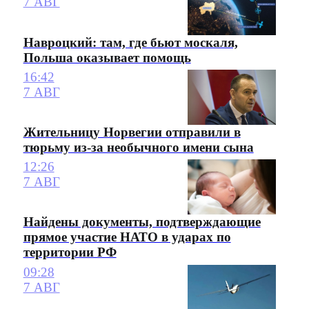
7 АВГ
Навроцкий: там, где бьют москаля,
Польша оказывает помощь
16:42
7 АВГ
Жительницу Норвегии отправили в
тюрьму из-за необычного имени сына
12:26
7 АВГ
Найдены документы, подтверждающие
прямое участие НАТО в ударах по
территории РФ
09:28
7 АВГ