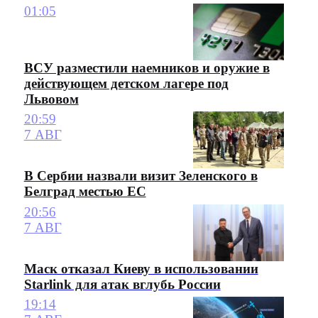
01:05
ВСУ разместили наемников и оружие в
действующем детском лагере под
Львовом
20:59
7 АВГ
В Сербии назвали визит Зеленского в
Белград местью ЕС
20:56
7 АВГ
Маск отказал Киеву в использовании
Starlink для атак вглубь России
19:14