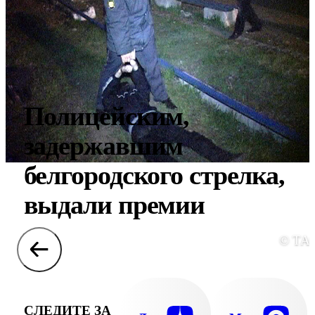
Полицейским,
задержавшим
белгородского стрелка,
выдали премии
© ТА
СЛЕДИТЕ ЗА