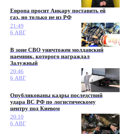
Европа просит Анкару поставить ей
газ, но только не из РФ
21:49
6 АВГ
В зоне СВО уничтожен молдавский
наемник, которого награждал
Залужный
20:46
6 АВГ
Опубликованы кадры последствий
удара ВС РФ по логистическому
центру под Киевом
20:10
6 АВГ