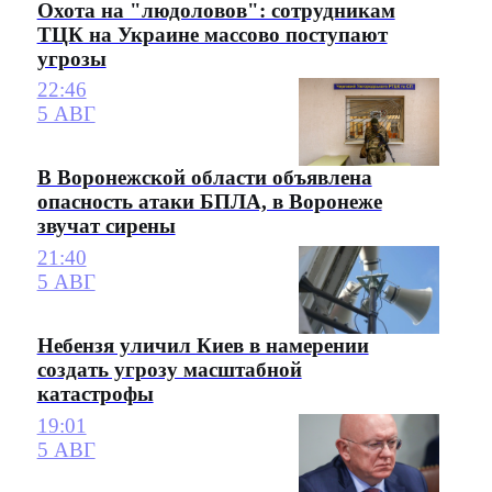
Охота на "людоловов": сотрудникам
ТЦК на Украине массово поступают
угрозы
22:46
5 АВГ
В Воронежской области объявлена
опасность атаки БПЛА, в Воронеже
звучат сирены
21:40
5 АВГ
Небензя уличил Киев в намерении
создать угрозу масштабной
катастрофы
19:01
5 АВГ