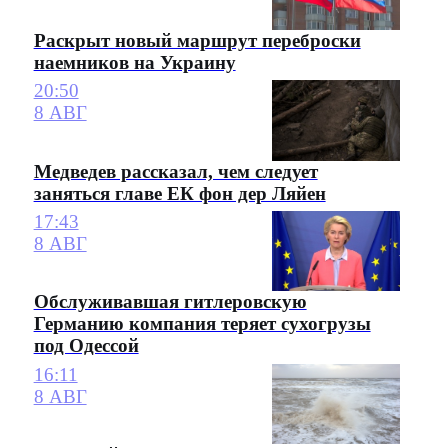
Раскрыт новый маршрут переброски
наемников на Украину
20:50
8 АВГ
Медведев рассказал, чем следует
заняться главе ЕК фон дер Ляйен
17:43
8 АВГ
Обслуживавшая гитлеровскую
Германию компания теряет сухогрузы
под Одессой
16:11
8 АВГ