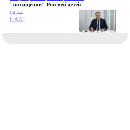
"похищении" Россией детей
04:44
8 АВГ