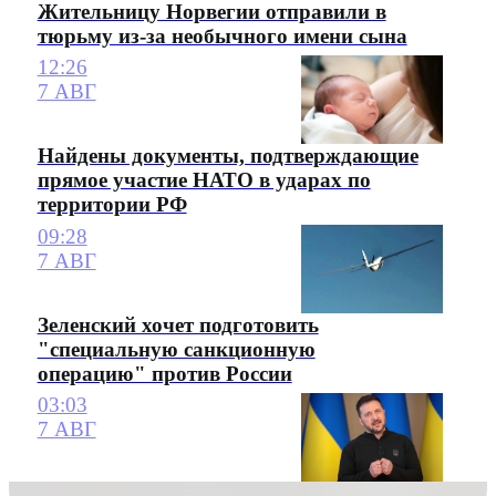
Жительницу Норвегии отправили в
тюрьму из-за необычного имени сына
12:26
7 АВГ
Найдены документы, подтверждающие
прямое участие НАТО в ударах по
территории РФ
09:28
7 АВГ
Зеленский хочет подготовить
"специальную санкционную
операцию" против России
03:03
7 АВГ