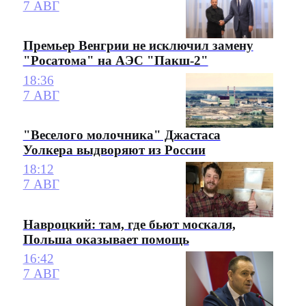
7 АВГ
Премьер Венгрии не исключил замену
"Росатома" на АЭС "Пакш-2"
18:36
7 АВГ
"Веселого молочника" Джастаса
Уолкера выдворяют из России
18:12
7 АВГ
Навроцкий: там, где бьют москаля,
Польша оказывает помощь
16:42
7 АВГ