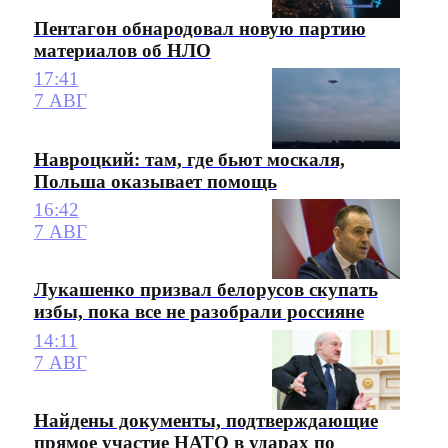
Пентагон обнародовал новую партию
материалов об НЛО
17:41
7 АВГ
Навроцкий: там, где бьют москаля,
Польша оказывает помощь
16:42
7 АВГ
Лукашенко призвал белорусов скупать
избы, пока все не разобрали россияне
14:11
7 АВГ
Найдены документы, подтверждающие
прямое участие НАТО в ударах по