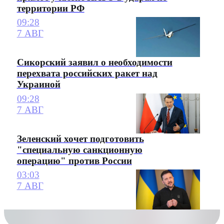
территории РФ
09:28
7 АВГ
Сикорский заявил о необходимости
перехвата российских ракет над
Украиной
09:28
7 АВГ
Зеленский хочет подготовить
"специальную санкционную
операцию" против России
03:03
7 АВГ