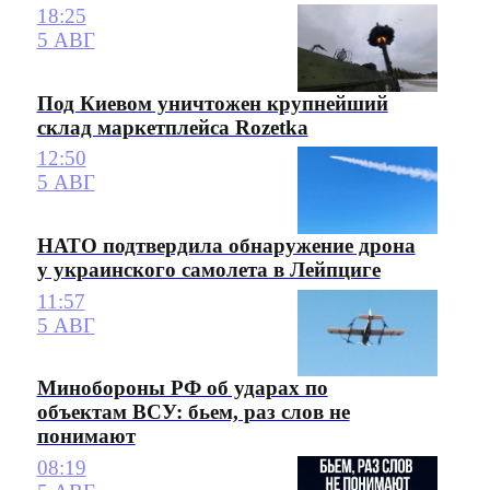
18:25
5 АВГ
Под Киевом уничтожен крупнейший
склад маркетплейса Rozetka
12:50
5 АВГ
НАТО подтвердила обнаружение дрона
у украинского самолета в Лейпциге
11:57
5 АВГ
Минобороны РФ об ударах по
объектам ВСУ: бьем, раз слов не
понимают
08:19