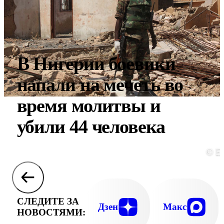
В Нигерии боевики
напали на мечеть во
время молитвы и
убили 44 человека
© E
СЛЕДИТЕ ЗА
Дзен
Макс
НОВОСТЯМИ: