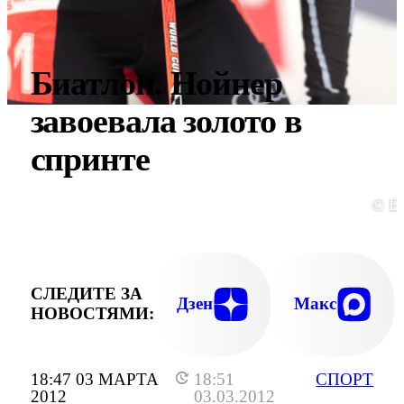
Биатлон. Нойнер
завоевала золото в
спринте
© E
СЛЕДИТЕ ЗА
Дзен
Макс
НОВОСТЯМИ:
18:47 03 МАРТА
18:51
СПОРТ
2012
03.03.2012