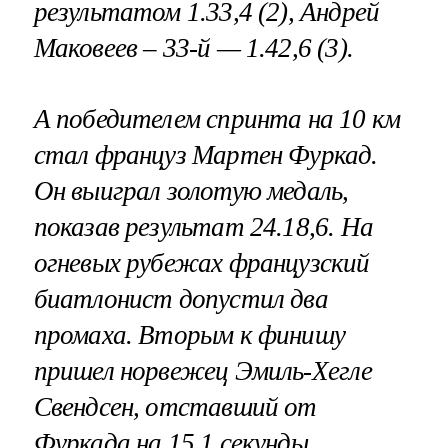
результатом 1.33,4 (2), Андрей
Маковеев – 33-й — 1.42,6 (3).
А победителем спринта на 10 км
стал француз
Мартен Фуркад
.
Он выиграл золотую медаль,
показав результат 24.18,6. На
огневых рубежах французский
биатлонист допустил два
промаха. Вторым к финишу
пришел норвежец
Эмиль-Хегле
Свендсен
, отставший от
Фуркада на 15,1 секунды.