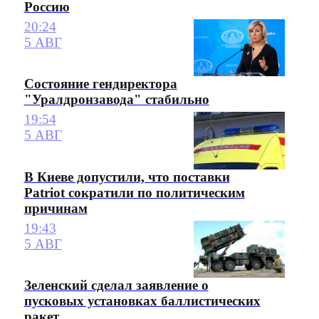
Россию
20:24
5 АВГ
Состояние гендиректора
"Уралдронзавода" стабильно
19:54
5 АВГ
В Киеве допустили, что поставки
Patriot сократили по политическим
причинам
19:43
5 АВГ
Зеленский сделал заявление о
пусковых установках баллистических
ракет