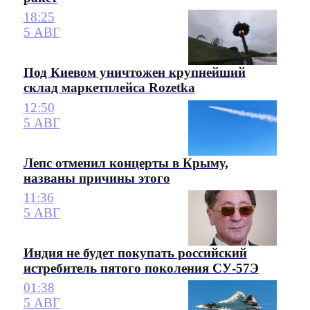
18:25
5 АВГ
Под Киевом уничтожен крупнейший
склад маркетплейса Rozetka
12:50
5 АВГ
Лепс отменил концерты в Крыму,
названы причины этого
11:36
5 АВГ
Индия не будет покупать российский
истребитель пятого поколения СУ-57Э
01:38
5 АВГ