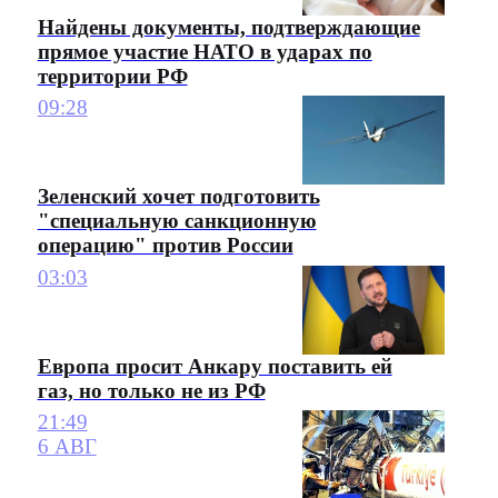
Найдены документы, подтверждающие
прямое участие НАТО в ударах по
территории РФ
09:28
Зеленский хочет подготовить
"специальную санкционную
операцию" против России
03:03
Европа просит Анкару поставить ей
газ, но только не из РФ
21:49
6 АВГ