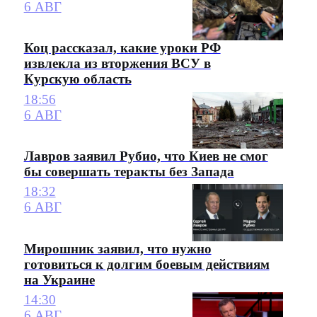
6 АВГ
Коц рассказал, какие уроки РФ
извлекла из вторжения ВСУ в
Курскую область
18:56
6 АВГ
Лавров заявил Рубио, что Киев не смог
бы совершать теракты без Запада
18:32
6 АВГ
Мирошник заявил, что нужно
готовиться к долгим боевым действиям
на Украине
14:30
6 АВГ