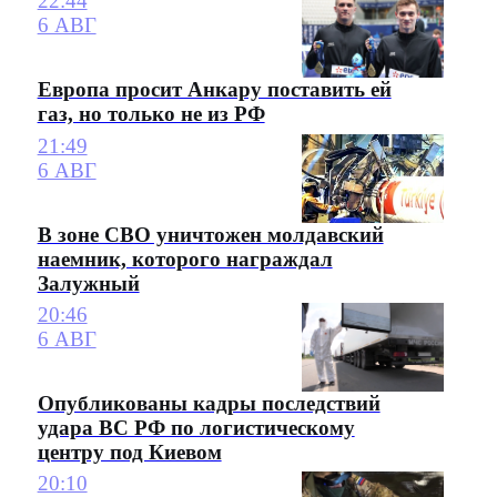
22:44
6 АВГ
Европа просит Анкару поставить ей
газ, но только не из РФ
21:49
6 АВГ
В зоне СВО уничтожен молдавский
наемник, которого награждал
Залужный
20:46
6 АВГ
Опубликованы кадры последствий
удара ВС РФ по логистическому
центру под Киевом
20:10