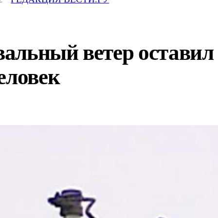
альный ветер оставил 
еловек