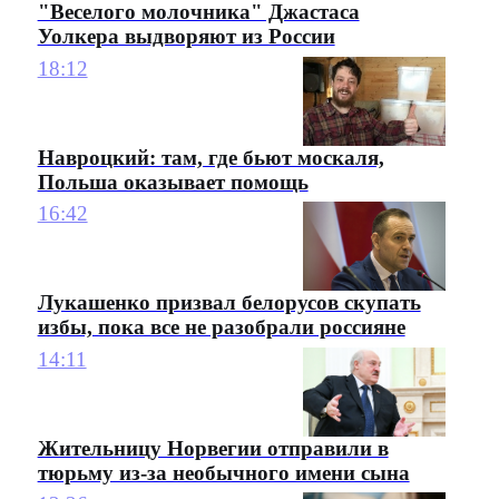
"Веселого молочника" Джастаса
Уолкера выдворяют из России
18:12
Навроцкий: там, где бьют москаля,
Польша оказывает помощь
16:42
Лукашенко призвал белорусов скупать
избы, пока все не разобрали россияне
14:11
Жительницу Норвегии отправили в
тюрьму из-за необычного имени сына