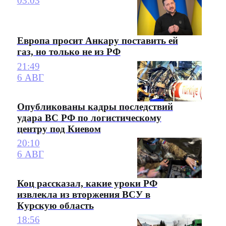
03:03
Европа просит Анкару поставить ей
газ, но только не из РФ
21:49
6 АВГ
Опубликованы кадры последствий
удара ВС РФ по логистическому
центру под Киевом
20:10
6 АВГ
Коц рассказал, какие уроки РФ
извлекла из вторжения ВСУ в
Курскую область
18:56