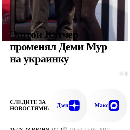
Эштон Катчер
променял Деми Мур
на украинку
© E
СЛЕДИТЕ ЗА
Дзен
Макс
НОВОСТЯМИ:
16:28 28 ИЮНЯ 2012
10:50 27.07.2012