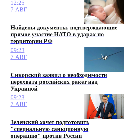
12:26
7 АВГ
Найдены документы, подтверждающие
прямое участие НАТО в ударах по
территории РФ
09:28
7 АВГ
Сикорский заявил о необходимости
перехвата российских ракет над
Украиной
09:28
7 АВГ
Зеленский хочет подготовить
"специальную санкционную
операцию" против России