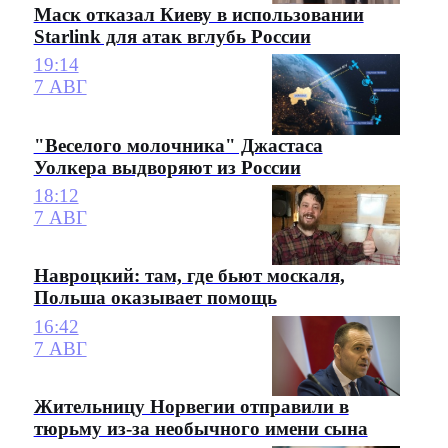
Маск отказал Киеву в использовании
Starlink для атак вглубь России
19:14
7 АВГ
"Веселого молочника" Джастаса
Уолкера выдворяют из России
18:12
7 АВГ
Навроцкий: там, где бьют москаля,
Польша оказывает помощь
16:42
7 АВГ
Жительницу Норвегии отправили в
тюрьму из-за необычного имени сына