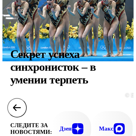
Секрет успеха
синхронисток – в
умении терпеть
© E
СЛЕДИТЕ ЗА
Дзен
Макс
НОВОСТЯМИ: