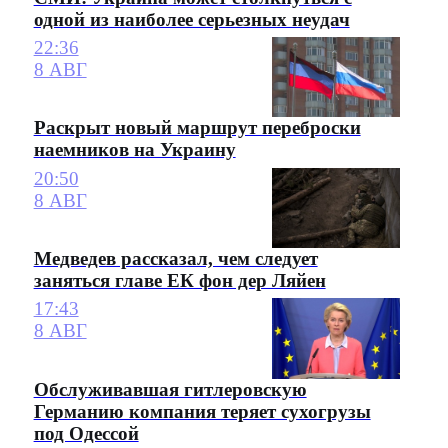
одной из наиболее серьезных неудач
22:36
8 АВГ
Раскрыт новый маршрут переброски
наемников на Украину
20:50
8 АВГ
Медведев рассказал, чем следует
заняться главе ЕК фон дер Ляйен
17:43
8 АВГ
Обслуживавшая гитлеровскую
Германию компания теряет сухогрузы
под Одессой