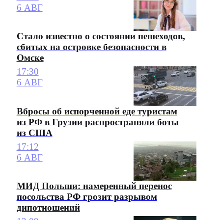
6 АВГ
Стало известно о состоянии пешеходов,
сбитых на островке безопасности в
Омске
17:30
6 АВГ
Вбросы об испорченной еде туристам
из РФ в Грузии распространяли боты
из США
17:12
6 АВГ
МИД Польши: намеренный перенос
посольства РФ грозит разрывом
дипотношений