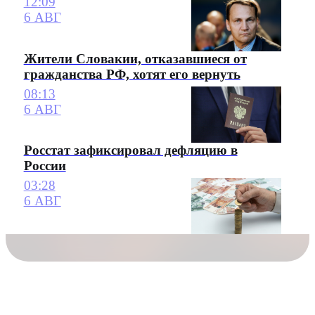
12:09
6 АВГ
Жители Словакии, отказавшиеся от
гражданства РФ, хотят его вернуть
08:13
6 АВГ
Росстат зафиксировал дефляцию в
России
03:28
6 АВГ