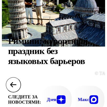
Римини: курортный
праздник без
языковых барьеров
© ТА
СЛЕДИТЕ ЗА
Дзен
Макс
НОВОСТЯМИ: