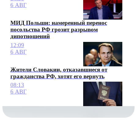
6 АВГ
МИД Польши: намеренный перенос
посольства РФ грозит разрывом
дипотношений
12:09
6 АВГ
Жители Словакии, отказавшиеся от
гражданства РФ, хотят его вернуть
08:13
6 АВГ