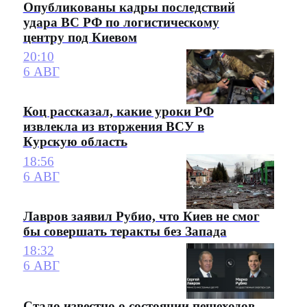
Опубликованы кадры последствий
удара ВС РФ по логистическому
центру под Киевом
20:10
6 АВГ
Коц рассказал, какие уроки РФ
извлекла из вторжения ВСУ в
Курскую область
18:56
6 АВГ
Лавров заявил Рубио, что Киев не смог
бы совершать теракты без Запада
18:32
6 АВГ
Стало известно о состоянии пешеходов,