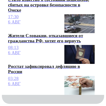
сбитых на островке безопасности в
Омске
17:30
6 АВГ
Жители Словакии, отказавшиеся от
гражданства РФ, хотят его вернуть
08:13
6 АВГ
Росстат зафиксировал дефляцию в
России
03:28
6 АВГ