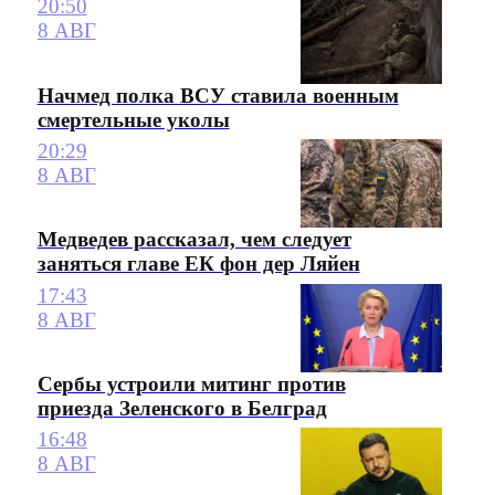
20:50
8 АВГ
Начмед полка ВСУ ставила военным
смертельные уколы
20:29
8 АВГ
Медведев рассказал, чем следует
заняться главе ЕК фон дер Ляйен
17:43
8 АВГ
Сербы устроили митинг против
приезда Зеленского в Белград
16:48
8 АВГ