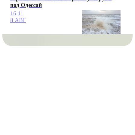
под Одессой
16:11
8 АВГ