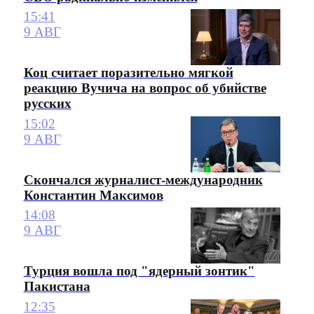
15:41
9 АВГ
Коц считает поразительно мягкой
реакцию Вучича на вопрос об убийстве
русских
15:02
9 АВГ
Скончался журналист-международник
Константин Максимов
14:08
9 АВГ
Турция вошла под "ядерный зонтик"
Пакистана
12:35