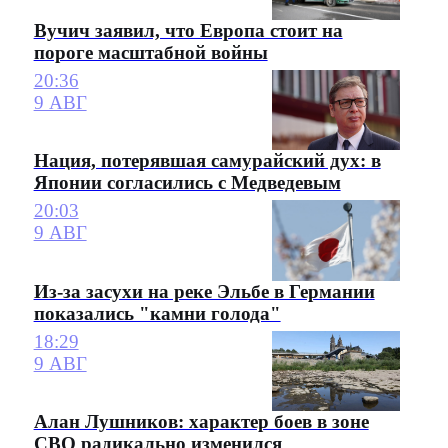
Вучич заявил, что Европа стоит на
пороге масштабной войны
20:36
9 АВГ
Нация, потерявшая самурайский дух: в
Японии согласились с Медведевым
20:03
9 АВГ
Из-за засухи на реке Эльбе в Германии
показались "камни голода"
18:29
9 АВГ
Алан Лушников: характер боев в зоне
СВО радикально изменился