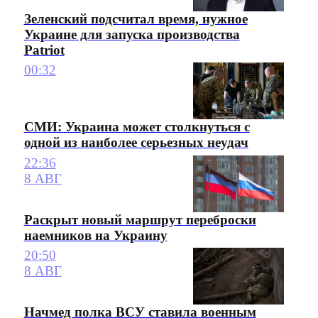
Зеленский подсчитал время, нужное
Украине для запуска производства
Patriot
00:32
СМИ: Украина может столкнуться с
одной из наиболее серьезных неудач
22:36
8 АВГ
Раскрыт новый маршрут переброски
наемников на Украину
20:50
8 АВГ
Начмед полка ВСУ ставила военным