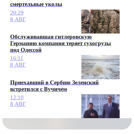
смертельные уколы
20:29
8 АВГ
Обслуживавшая гитлеровскую
Германию компания теряет сухогрузы
под Одессой
16:11
8 АВГ
Приехавший в Сербию Зеленский
встретился с Вучичем
12:10
8 АВГ