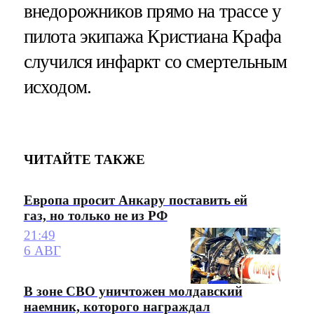
внедорожников прямо на трассе у
пилота экипажа Кристиана Крафа
случился инфаркт со смертельным
исходом.
ЧИТАЙТЕ ТАКЖЕ
Европа просит Анкару поставить ей
газ, но только не из РФ
21:49
6 АВГ
В зоне СВО уничтожен молдавский
наемник, которого награждал