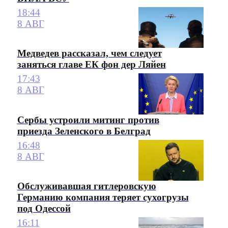
18:44
8 АВГ
Медведев рассказал, чем следует
заняться главе ЕК фон дер Ляйен
17:43
8 АВГ
Сербы устроили митинг против
приезда Зеленского в Белград
16:48
8 АВГ
Обслуживавшая гитлеровскую
Германию компания теряет сухогрузы
под Одессой
16:11