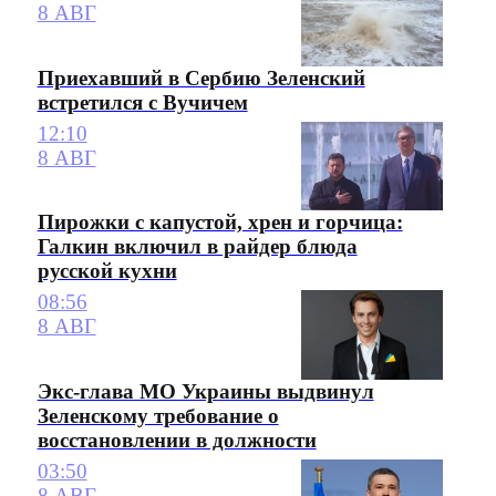
8 АВГ
Приехавший в Сербию Зеленский
встретился с Вучичем
12:10
8 АВГ
Пирожки с капустой, хрен и горчица:
Галкин включил в райдер блюда
русской кухни
08:56
8 АВГ
Экс-глава МО Украины выдвинул
Зеленскому требование о
восстановлении в должности
03:50
8 АВГ