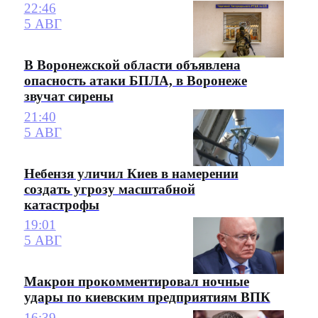
22:46
5 АВГ
В Воронежской области объявлена
опасность атаки БПЛА, в Воронеже
звучат сирены
21:40
5 АВГ
Небензя уличил Киев в намерении
создать угрозу масштабной
катастрофы
19:01
5 АВГ
Макрон прокомментировал ночные
удары по киевским предприятиям ВПК
16:39