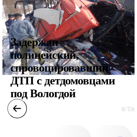
Задержан
полицейский,
спровоцировавший
ДТП с детдомовцами
под Вологдой
© ТА