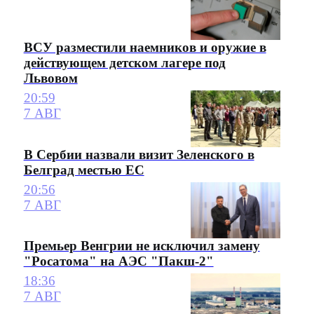
ВСУ разместили наемников и оружие в
действующем детском лагере под
Львовом
20:59
7 АВГ
В Сербии назвали визит Зеленского в
Белград местью ЕС
20:56
7 АВГ
Премьер Венгрии не исключил замену
"Росатома" на АЭС "Пакш-2"
18:36
7 АВГ