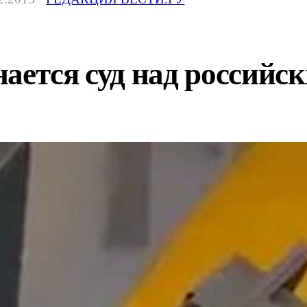
нается суд над россий