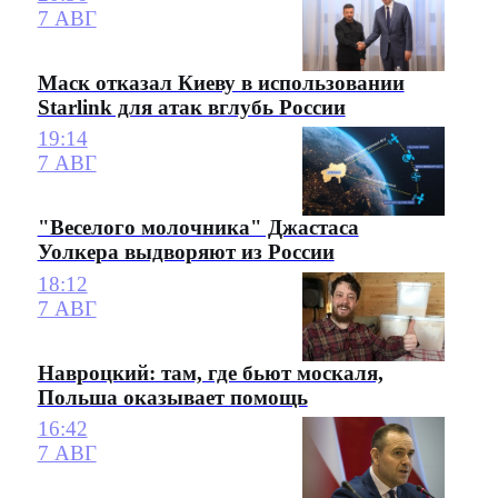
7 АВГ
Маск отказал Киеву в использовании
Starlink для атак вглубь России
19:14
7 АВГ
"Веселого молочника" Джастаса
Уолкера выдворяют из России
18:12
7 АВГ
Навроцкий: там, где бьют москаля,
Польша оказывает помощь
16:42
7 АВГ