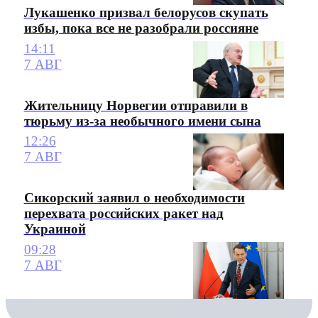
Лукашенко призвал белорусов скупать
избы, пока все не разобрали россияне
14:11
7 АВГ
Жительницу Норвегии отправили в
тюрьму из-за необычного имени сына
12:26
7 АВГ
Сикорский заявил о необходимости
перехвата российских ракет над
Украиной
09:28
7 АВГ