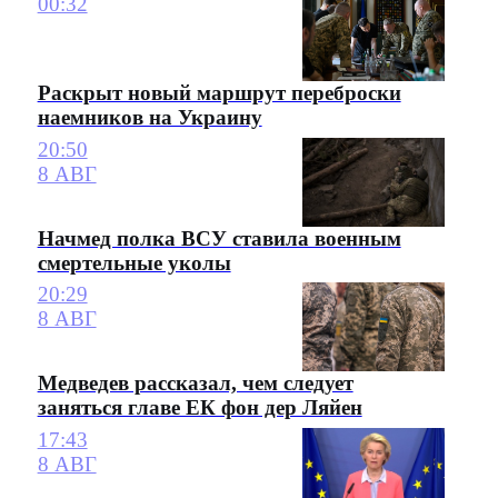
00:32
Раскрыт новый маршрут переброски
наемников на Украину
20:50
8 АВГ
Начмед полка ВСУ ставила военным
смертельные уколы
20:29
8 АВГ
Медведев рассказал, чем следует
заняться главе ЕК фон дер Ляйен
17:43
8 АВГ