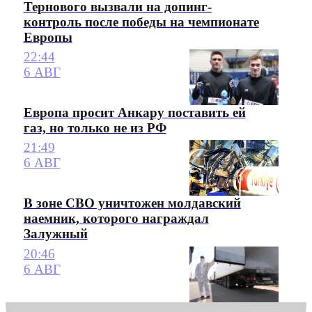
Тернового вызвали на допинг-
контроль после победы на чемпионате
Европы
22:44
6 АВГ
Европа просит Анкару поставить ей
газ, но только не из РФ
21:49
6 АВГ
В зоне СВО уничтожен молдавский
наемник, которого награждал
Залужный
20:46
6 АВГ