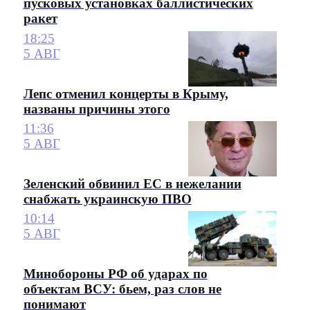
пусковых установках баллистических
ракет
18:25
5 АВГ
Лепс отменил концерты в Крыму,
названы причины этого
11:36
5 АВГ
Зеленский обвинил ЕС в нежелании
снабжать украинскую ПВО
10:14
5 АВГ
Минобороны РФ об ударах по
объектам ВСУ: бьем, раз слов не
понимают