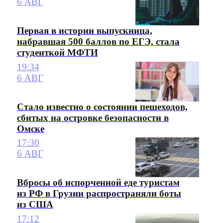
6 АВГ
Первая в истории выпускница,
набравшая 500 баллов по ЕГЭ, стала
студенткой МФТИ
19:34
6 АВГ
Стало известно о состоянии пешеходов,
сбитых на островке безопасности в
Омске
17:30
6 АВГ
Вбросы об испорченной еде туристам
из РФ в Грузии распространяли боты
из США
17:12