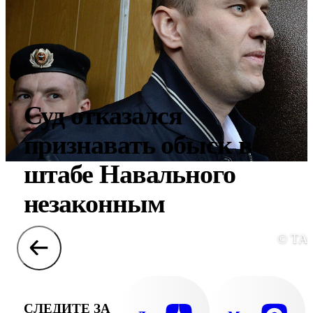
Суд отказался
признавать обыск в
штабе Навального
незаконным
© ТА
СЛЕДИТЕ ЗА