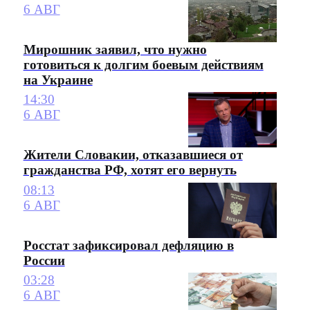
6 АВГ
Мирошник заявил, что нужно
готовиться к долгим боевым действиям
на Украине
14:30
6 АВГ
Жители Словакии, отказавшиеся от
гражданства РФ, хотят его вернуть
08:13
6 АВГ
Росстат зафиксировал дефляцию в
России
03:28
6 АВГ