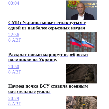
03:04
СМИ: Украина может столкнуться с
одной из наиболее серьезных неудач
22:36
8 АВГ
Раскрыт новый маршрут переброски
наемников на Украину
20:50
8 АВГ
Начмед полка ВСУ ставила военным
смертельные уколы
20:29
8 АВГ