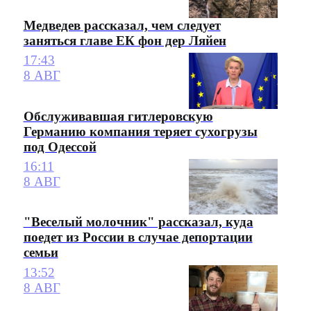
Медведев рассказал, чем следует
заняться главе ЕК фон дер Ляйен
17:43
8 АВГ
Обслуживавшая гитлеровскую
Германию компания теряет сухогрузы
под Одессой
16:11
8 АВГ
"Веселый молочник" рассказал, куда
поедет из России в случае депортации
семьи
13:52
8 АВГ