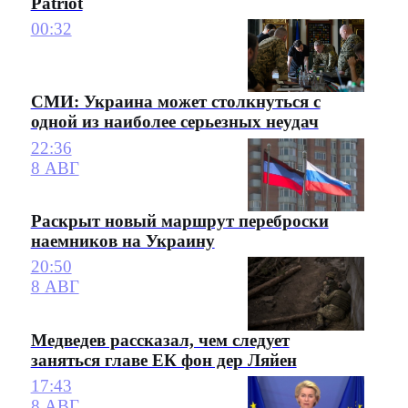
Patriot
00:32
СМИ: Украина может столкнуться с
одной из наиболее серьезных неудач
22:36
8 АВГ
Раскрыт новый маршрут переброски
наемников на Украину
20:50
8 АВГ
Медведев рассказал, чем следует
заняться главе ЕК фон дер Ляйен
17:43
8 АВГ