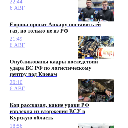
22:44
6 АВГ
Европа просит Анкару поставить ей
газ, но только не из РФ
21:49
6 АВГ
Опубликованы кадры последствий
удара ВС РФ по логистическому
центру под Киевом
20:10
6 АВГ
Коц рассказал, какие уроки РФ
извлекла из вторжения ВСУ в
Курскую область
18:56