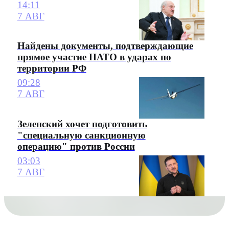
14:11
7 АВГ
Найдены документы, подтверждающие
прямое участие НАТО в ударах по
территории РФ
09:28
7 АВГ
Зеленский хочет подготовить
"специальную санкционную
операцию" против России
03:03
7 АВГ