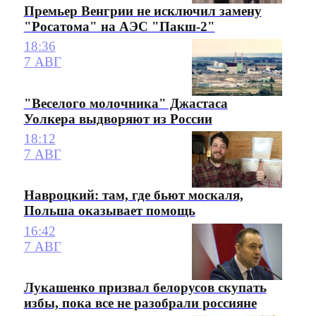
Премьер Венгрии не исключил замену
"Росатома" на АЭС "Пакш-2"
18:36
7 АВГ
"Веселого молочника" Джастаса
Уолкера выдворяют из России
18:12
7 АВГ
Навроцкий: там, где бьют москаля,
Польша оказывает помощь
16:42
7 АВГ
Лукашенко призвал белорусов скупать
избы, пока все не разобрали россияне