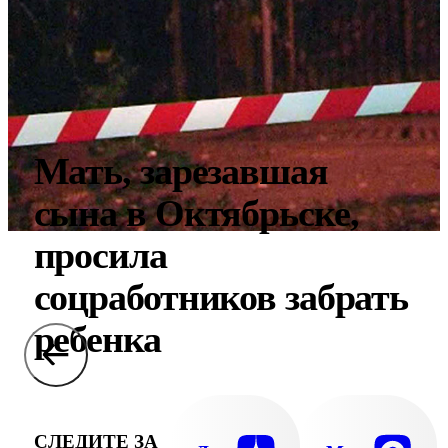
Мать, зарезавшая
сына в Октябрьске,
просила
соцработников забрать
ребенка
СЛЕДИТЕ ЗА