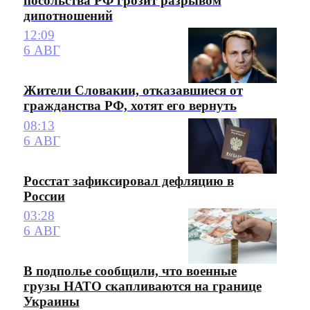
посольства РФ грозит разрывом
дипотношений
12:09
6 АВГ
Жители Словакии, отказавшиеся от
гражданства РФ, хотят его вернуть
08:13
6 АВГ
Росстат зафиксировал дефляцию в
России
03:28
6 АВГ
В подполье сообщили, что военные
грузы НАТО скапливаются на границе
Украины