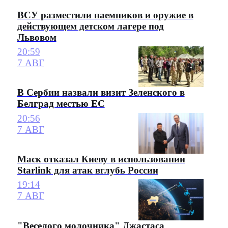
ВСУ разместили наемников и оружие в
действующем детском лагере под
Львовом
20:59
7 АВГ
В Сербии назвали визит Зеленского в
Белград местью ЕС
20:56
7 АВГ
Маск отказал Киеву в использовании
Starlink для атак вглубь России
19:14
7 АВГ
"Веселого молочника" Джастаса