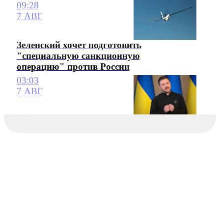
09:28
7 АВГ
Зеленский хочет подготовить
"специальную санкционную
операцию" против России
03:03
7 АВГ