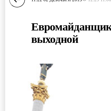
Евромайданщики
выходной