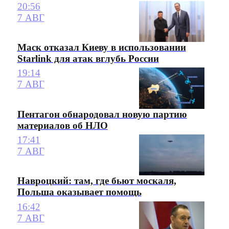
20:56
7 АВГ
Маск отказал Киеву в использовании
Starlink для атак вглубь России
19:14
7 АВГ
Пентагон обнародовал новую партию
материалов об НЛО
17:41
7 АВГ
Навроцкий: там, где бьют москаля,
Польша оказывает помощь
16:42
7 АВГ