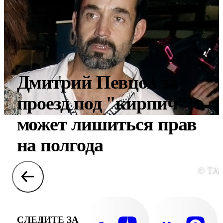
Дмитрий Певцов за
проезд под "кирпич"
может лишиться прав
на полгода
© ТА
СЛЕДИТЕ ЗА