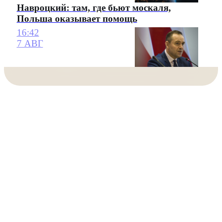
Навроцкий: там, где бьют москаля,
Польша оказывает помощь
16:42
7 АВГ