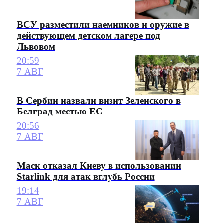
ВСУ разместили наемников и оружие в
действующем детском лагере под
Львовом
20:59
7 АВГ
В Сербии назвали визит Зеленского в
Белград местью ЕС
20:56
7 АВГ
Маск отказал Киеву в использовании
Starlink для атак вглубь России
19:14
7 АВГ