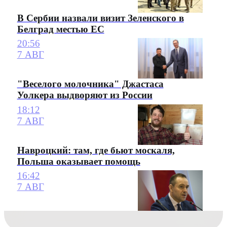
В Сербии назвали визит Зеленского в
Белград местью ЕС
20:56
7 АВГ
"Веселого молочника" Джастаса
Уолкера выдворяют из России
18:12
7 АВГ
Навроцкий: там, где бьют москаля,
Польша оказывает помощь
16:42
7 АВГ