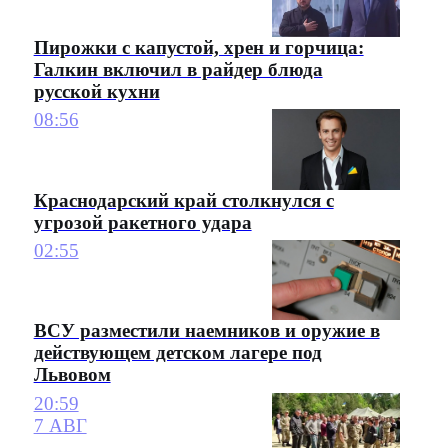
Пирожки с капустой, хрен и горчица:
Галкин включил в райдер блюда
русской кухни
08:56
Краснодарский край столкнулся с
угрозой ракетного удара
02:55
ВСУ разместили наемников и оружие в
действующем детском лагере под
Львовом
20:59
7 АВГ